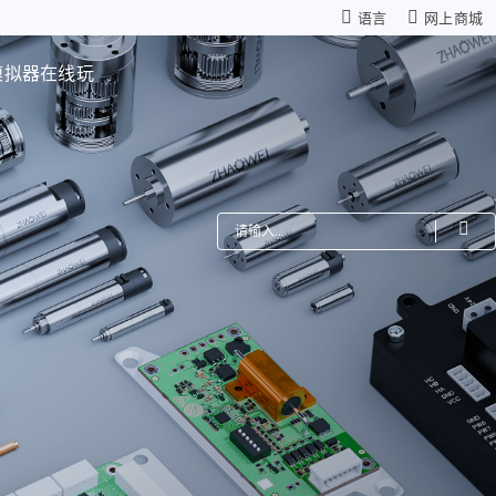
语言
网上商城
模拟器在线玩
费
机器人
星减速箱（高性能版）
零背隙齿轮箱
模组
仿生机器人灵巧手
距调节驱动系统
ZWSMD Φ4mm系列
电路板
ZWSMD Φ6mm系列
ZWSMD Φ8mm系列
ZWSMD Φ10mm系列
ZWSMD Φ12mm系列
ZWSMD Φ16mm系列
ZWSMD Φ19mm系列