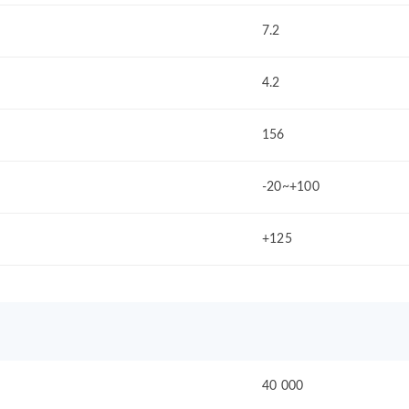
7.2
4.2
156
-20~+100
+125
40 000