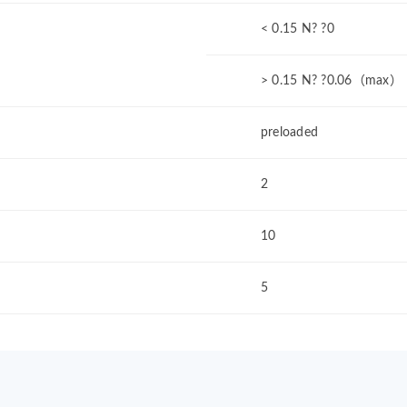
< 0.15 N? ?0
> 0.15 N? ?0.06（max）
preloaded
2
10
5