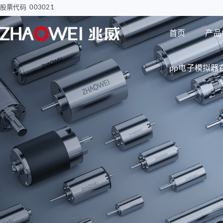
股票代码 003021
首页
产品
pp电子模拟器
汽车电子
智慧医疗
步进电机
编码器
智能汽车屏幕解决方案
骨科手术创面清洗泵
电子驻车MGU
胰岛素注射泵
Φ8mm 编码器
研发实力
企业动态
公司介绍
电机
智能尾门伸缩
移液工作站驱动系统
Φ12mm 编码器
拇指并排直线电机
Φ22mm 编码器
Φ12mm拇指直线电机
Φ38mm 编码器
Φ12mm掌心直线电
机-1
无刷空心杯电机
Φ12mm掌心直线电