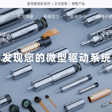
高性能电机系列
|
正式发售
|
预售产品
中心
应用场景
科研实力
资讯中心
pp电子
在线玩
工业自动化
智能消
行星减速箱
行
高性能电机应用
摄像头
微型瞳
PD版本
MD版本
可持续发展
设计实力
展会活动
pp电子模拟器在
智能制造
行业资讯
检测能力
常见问题
线玩
ZWPD Φ4.3mm系列
ZWMD Φ3.4mm系列
ZWPD Φ6mm系列
ZWMD Φ4.3mm系列
ZWPD Φ8mm系列
ZWMD Φ6mm系列
ZWPD Φ10mm系列
ZWMD Φ8mm系列
ZWPD Φ12mm系列
ZWMD Φ10mm系列