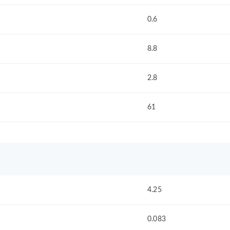
0.6
8.8
2.8
61
4.25
0.083