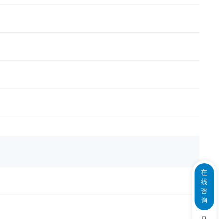
在
线
咨
询